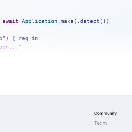
await
Application
.make(.detect())
o"
) { req 
in
oon..."
.execute()
Community
Team