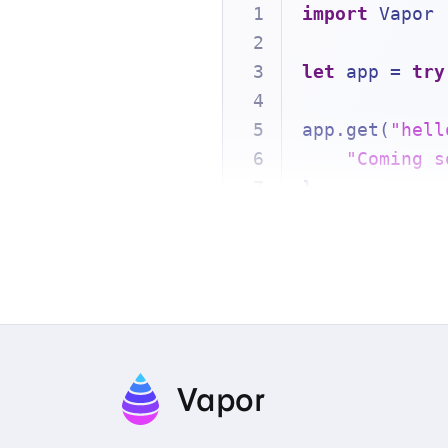
import
 Vapor
let
 app 
=
try
app.get(
"hell
"Coming s
}
try
await
 app
Vapor