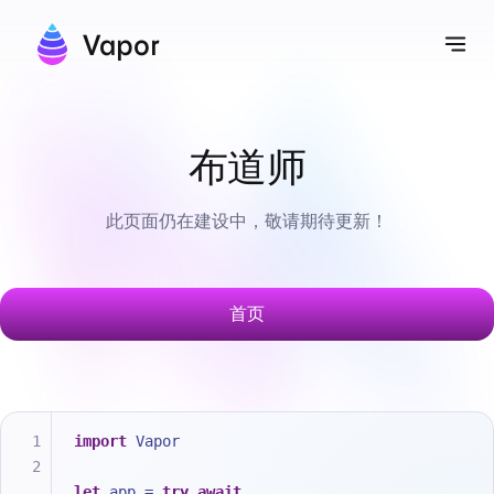
Vapor
切
布道师
此页面仍在建设中，敬请期待更新！
首页
import
 Vapor
let
 app 
=
try
await