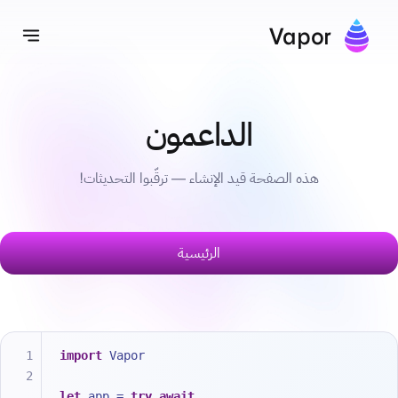
Vapor
تبديل
الداعمون
هذه الصفحة قيد الإنشاء — ترقّبوا التحديثات!
الرئيسية
import
 Vapor
let
 app 
=
try
await