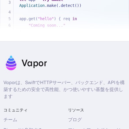
Application
.make(.detect())
app.get(
"hello"
) { req 
in
"Coming soon..."
}
try
await
 app.execute()
Vapor
Vaporは、SwiftでHTTPサーバー、バックエンド、APIを構
築するための安全で高性能、かつ使いやすい基盤を提供し
ます
コミュニティ
リソース
チーム
ブログ