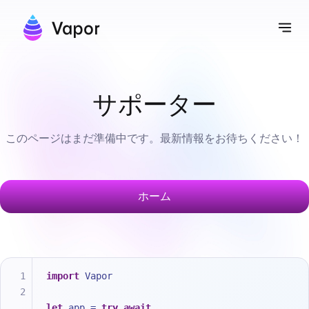
Vapor
ナ
サポーター
このページはまだ準備中です。最新情報をお待ちください！
ホーム
import
 Vapor
let
 app 
=
try
await