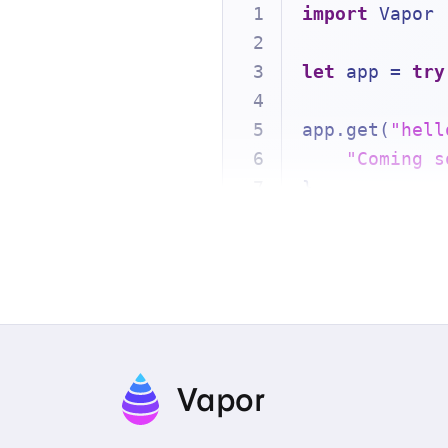
import
 Vapor
let
 app 
=
try
app.get(
"hell
"Coming s
}
try
await
 app
Vapor