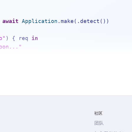
await
Application
.make(.detect())
o"
) { req 
in
oon..."
.execute()
社区
团队