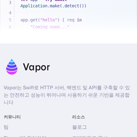
Application
.make(.detect())
app.get(
"hello"
) { req 
in
"Coming soon..."
}
try
await
 app.execute()
Vapor
Vapor는 Swift로 HTTP 서버, 백엔드 및 API를 구축할 수 있
는 안전하고 성능이 뛰어나며 사용하기 쉬운 기반을 제공합
니다
커뮤니티
리소스
팀
블로그