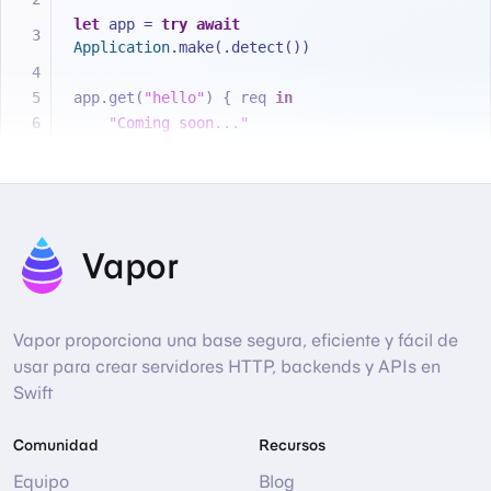
let
 app 
=
try
await
Application
.make(.detect())
app.get(
"hello"
) { req 
in
"Coming soon..."
}
try
await
 app.execute()
Vapor
Vapor proporciona una base segura, eficiente y fácil de
usar para crear servidores HTTP, backends y APIs en
Swift
Comunidad
Recursos
Equipo
Blog