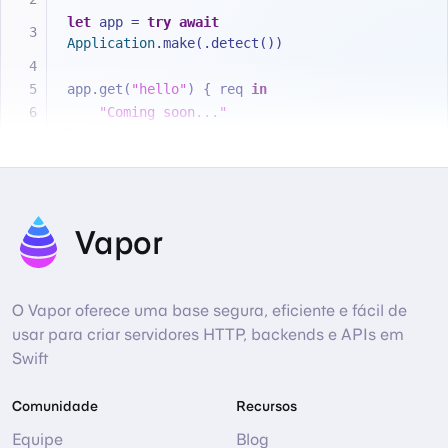
let
 app 
=
try
await
Application
.make(.detect())
app.get(
"hello"
) { req 
in
"Coming soon..."
}
try
await
 app.execute()
Vapor
O Vapor oferece uma base segura, eficiente e fácil de
usar para criar servidores HTTP, backends e APIs em
Swift
Comunidade
Recursos
Equipe
Blog